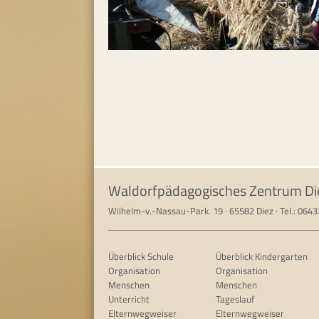
Waldorfpädagogisches Zentrum Di
Wilhelm-v.-Nassau-Park. 19 · 65582 Diez · Tel.: 064
Überblick Schule
Überblick Kindergarten
Organisation
Organisation
Menschen
Menschen
Unterricht
Tageslauf
Elternwegweiser
Elternwegweiser