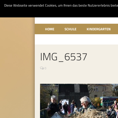
Diese Webseite verwendet Cookies, um Ihnen das beste Nutzererlebnis bieten z
HOME
SCHULE
KINDERGARTEN
IMG_6537
0