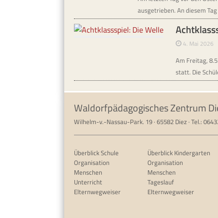
ausgetrieben. An diesem Ta
Achtklasss
4. Mai 2026
Am Freitag, 8.5
statt. Die Schü
Waldorfpädagogisches Zentrum Di
Wilhelm-v.-Nassau-Park. 19 · 65582 Diez · Tel.: 064
Überblick Schule
Überblick Kindergarten
Organisation
Organisation
Menschen
Menschen
Unterricht
Tageslauf
Elternwegweiser
Elternwegweiser