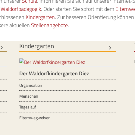
an unserer
Schule
. Informieren Sie sich auf unserer Internet-
e
Waldorfpädagogik
. Oder starten Sie sofort mit dem
Elternw
schlossenen
Kindergarten
. Zur besseren Orientierung können
sere aktuellen
Stellenangebote
.
Kindergarten
Der Waldorfkindergarten Diez
Organisation
Menschen
Tageslauf
Elternwegweiser