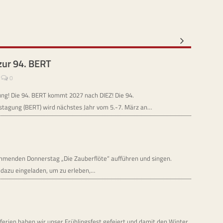
zur 94. BERT
0
ung! Die 94. BERT kommt 2027 nach DIEZ! Die 94.
stagung (BERT) wird nächstes Jahr vom 5.-7. März an…
mmenden Donnerstag „Die Zauberflöte“ aufführen und singen.
h dazu eingeladen, um zu erleben,…
ferien haben wir unser Frühlingsfest gefeiert und damit den Winter