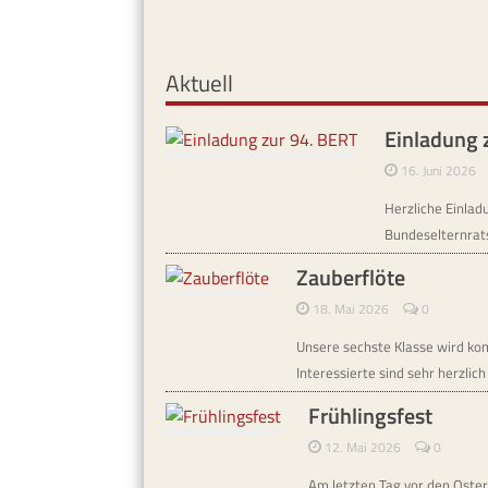
Aktuell
Einladung 
16. Juni 2026
Herzliche Einlad
Bundeselternrat
Zauberflöte
18. Mai 2026
0
Unsere sechste Klasse wird ko
Interessierte sind sehr herzlic
Frühlingsfest
12. Mai 2026
0
Am letzten Tag vor den Oster