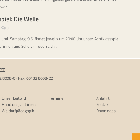
g war…
piel: Die Welle
0
. und Samstag, 9.5. findet jeweils um 20:00 Uhr unser Achtklassspiel
lerinnen und Schüler freuen sich…
ez
32 8008-0 · Fax: 06432 8008-22
Unser Leitbild
Termine
Anfahrt
Handlungsleitlinien
Kontakt
Waldorfpädagogik
Downloads