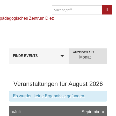
ANZEIGEN ALS
Verstaltungsansicht
FINDE EVENTS
Monat
Navigation
Veranstaltungen für August 2026
Es wurden keine Ergebnisse gefunden.
Kalender
«
Juli
September
»
Monatsnavigation