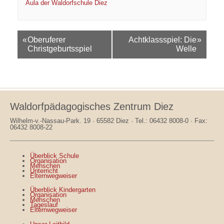
Aula der Waldorfschule Diez
Veranstaltungsnavigation
«
Oberuferer
Achtklassspiel: Die
»
Christgeburtsspiel
Welle
Waldorfpädagogisches Zentrum Diez
Wilhelm-v.-Nassau-Park. 19 · 65582 Diez · Tel.: 06432 8008-0 · Fax:
06432 8008-22
Überblick Schule
Organisation
Menschen
Unterricht
Elternwegweiser
Überblick Kindergarten
Organisation
Menschen
Tageslauf
Elternwegweiser