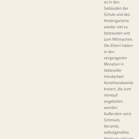
es in den
Gebäuden der
Schule und des
Kindergartens
wieder viel zu
bestaunen und
zum Mitmachen.
Die Eltern haben
in den
vergangenen
Monaten in
liebevoller
Handarbeit
Kunsthandwerke
kreiert, die zum
Verkauf
angeboten
werden.
Außerdem wird
Schmuck,
Keramik,
selbstgenähte
Kleidung und von