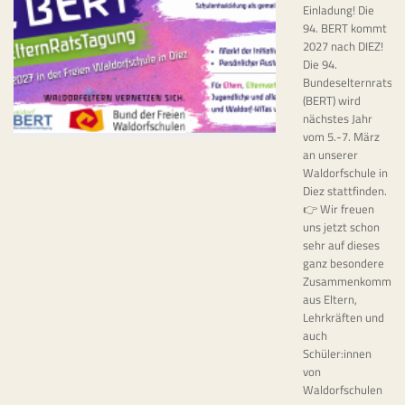
Einladung! Die
94. BERT kommt
2027 nach DIEZ!
Die 94.
Bundeselternratst
(BERT) wird
nächstes Jahr
vom 5.-7. März
an unserer
Waldorfschule in
Diez stattfinden.
👉 Wir freuen
uns jetzt schon
sehr auf dieses
ganz besondere
Zusammenkommen
aus Eltern,
Lehrkräften und
auch
Schüler:innen
von
Waldorfschulen