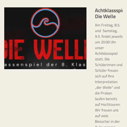
Achtklassspiel
Die Welle
Am Freitag, 8.5.
und Samstag,
9.5. findet jeweils
um 20:00 Uhr
unser
Achtklassspiel
statt. Die
Schülerinnen und
Schüler freuen
sich auf Ihre
Interpretation
„der Welle“ und
die Proben
laufen bereits
auf Hochtouren.
Wir freuen uns
auf viele
Besucher in der