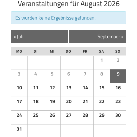
Veranstaltungen für August 2026
Es wurden keine Ergebnisse gefunden.
Kalender
«
Juli
September
»
Monatsnavigation
MO
DI
MI
DO
FR
SA
SO
1
2
3
4
5
6
7
8
9
10
11
12
13
14
15
16
17
18
19
20
21
22
23
24
25
26
27
28
29
30
31