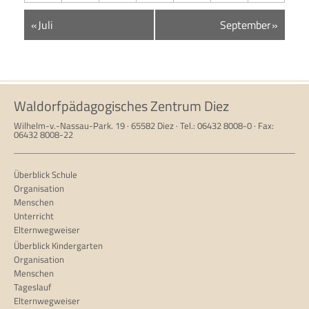
Kalender
«
Juli
September
»
Monatsnavigation
Waldorfpädagogisches Zentrum Diez
Wilhelm-v.-Nassau-Park. 19 · 65582 Diez · Tel.: 06432 8008-0 · Fax:
06432 8008-22
Überblick Schule
Organisation
Menschen
Unterricht
Elternwegweiser
Überblick Kindergarten
Organisation
Menschen
Tageslauf
Elternwegweiser